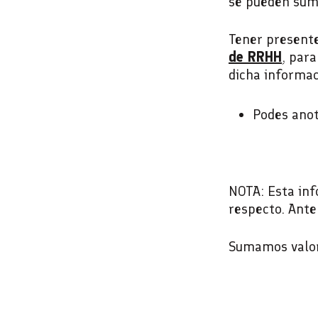
se pueden suma
Tener present
de RRHH
, par
dicha informac
Podes anot
NOTA: Esta inf
respecto. Ante
Sumamos valor