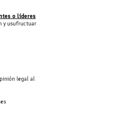
ntes o líderes
n y usufructuar
inión legal al
nes