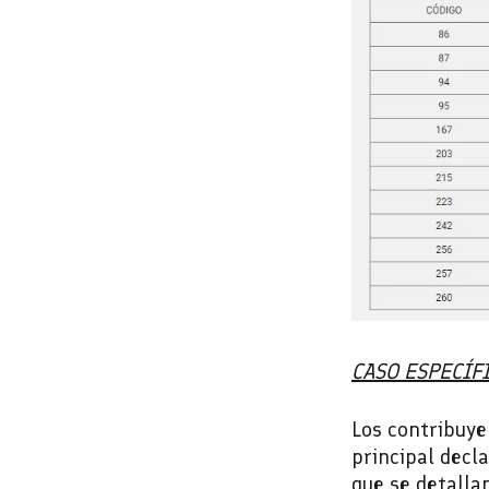
CASO ESPECÍF
Los contribuye
principal decl
que se detalla