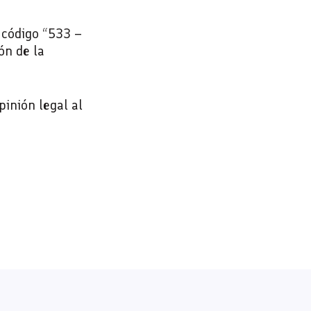
 código “533 –
ón de la
inión legal al