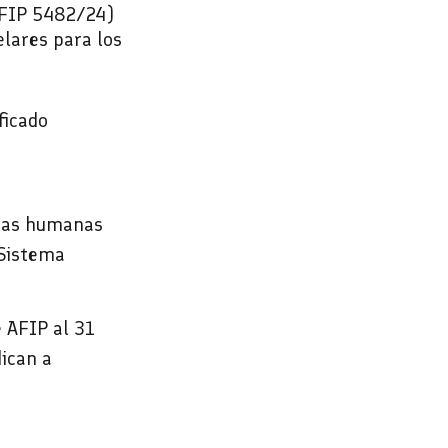
AFIP 5482/24)
telares para los
ficado
onas humanas
“Sistema
e AFIP al 31
dican a