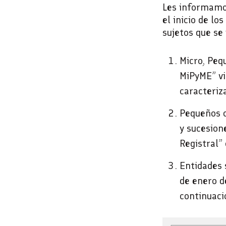
Les informamo
el inicio de lo
sujetos que se
Micro, Peq
MiPyME” vi
caracteriz
Pequeños c
y sucesion
Registral”
Entidades 
de enero d
continuaci