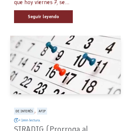
que hoy viernes 7, se...
Seguir leyendo
,
DE INTERÉS
AFIP
< 1min lectura.
SIRADIG (Prorroga al