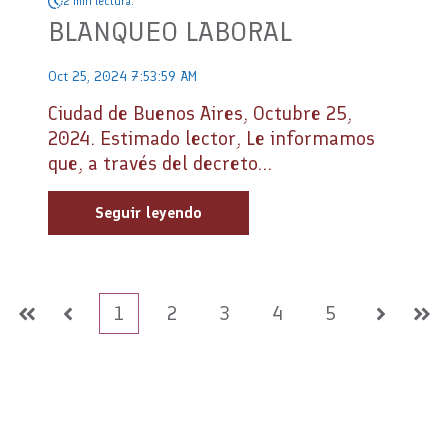
2 min lectura.
BLANQUEO LABORAL
Oct 25, 2024 7:53:59 AM
Ciudad de Buenos Aires, Octubre 25,
2024. Estimado lector, Le informamos
que, a través del decreto...
Seguir leyendo
1
2
3
4
5
Primera
Anterior
Siguient
Últ